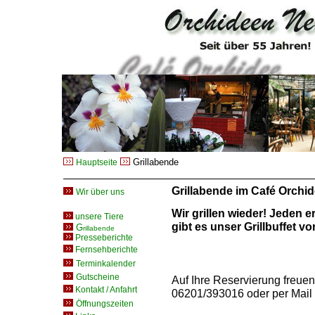
Grillabende
Hauptseite
Grillabende im Café Orchi
Wir über uns
Wir grillen wieder! Jeden e
unsere Tiere
gibt es unser Grillbuffet v
G
rillabende
Presseberichte
Fernsehberichte
Terminkalender
Gutscheine
Auf Ihre Reservierung freuen 
Kontakt / Anfahrt
06201/393016 oder per Mail 
Öffnungszeiten